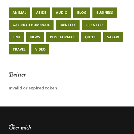
ANIMAL
ASIDE
AUDIO
BLOG
BUSINESS
GALLERY THUMBNAIL
IDENTITY
LIFE STYLE
LINK
NEWS
POST FORMAT
QUOTE
SAFARI
TRAVEL
VIDEO
Twitter
Invalid or expired token.
Über mich