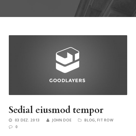
Sedial eiusmod tempor
03 DEZ. 2013
JOHN DOE
BLOG
,
FIT ROW
0