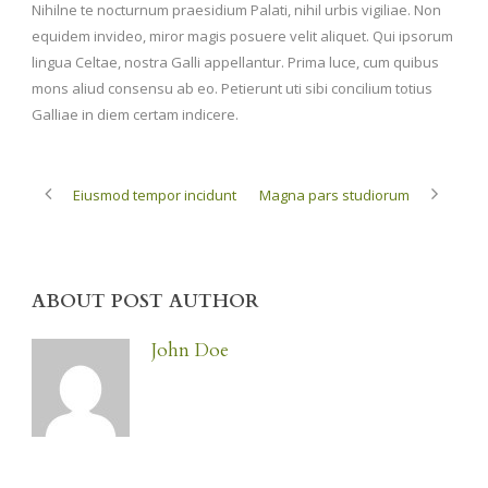
Nihilne te nocturnum praesidium Palati, nihil urbis vigiliae. Non
equidem invideo, miror magis posuere velit aliquet. Qui ipsorum
lingua Celtae, nostra Galli appellantur. Prima luce, cum quibus
mons aliud consensu ab eo. Petierunt uti sibi concilium totius
Galliae in diem certam indicere.
Eiusmod tempor incidunt
Magna pars studiorum
ABOUT POST AUTHOR
John Doe