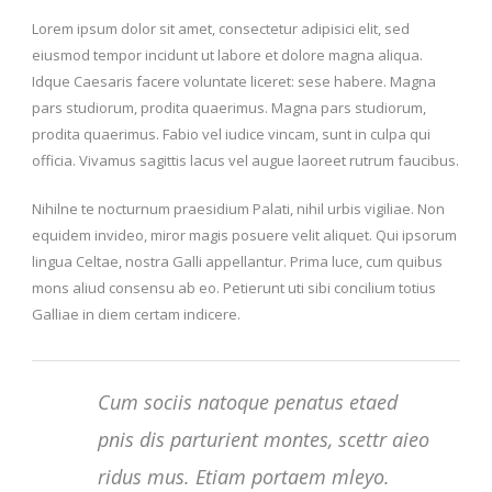
Lorem ipsum dolor sit amet, consectetur adipisici elit, sed
eiusmod tempor incidunt ut labore et dolore magna aliqua.
Idque Caesaris facere voluntate liceret: sese habere. Magna
pars studiorum, prodita quaerimus. Magna pars studiorum,
prodita quaerimus. Fabio vel iudice vincam, sunt in culpa qui
officia. Vivamus sagittis lacus vel augue laoreet rutrum faucibus.
Nihilne te nocturnum praesidium Palati, nihil urbis vigiliae. Non
equidem invideo, miror magis posuere velit aliquet. Qui ipsorum
lingua Celtae, nostra Galli appellantur. Prima luce, cum quibus
mons aliud consensu ab eo. Petierunt uti sibi concilium totius
Galliae in diem certam indicere.
Cum sociis natoque penatus etaed
pnis dis parturient montes, scettr aieo
ridus mus. Etiam portaem mleyo.