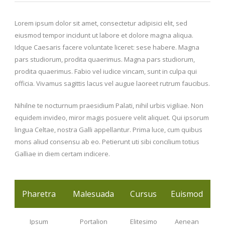
Lorem ipsum dolor sit amet, consectetur adipisici elit, sed
eiusmod tempor incidunt ut labore et dolore magna aliqua.
Idque Caesaris facere voluntate liceret: sese habere. Magna
pars studiorum, prodita quaerimus. Magna pars studiorum,
prodita quaerimus. Fabio vel iudice vincam, sunt in culpa qui
officia. Vivamus sagittis lacus vel augue laoreet rutrum faucibus.
Nihilne te nocturnum praesidium Palati, nihil urbis vigiliae. Non
equidem invideo, miror magis posuere velit aliquet. Qui ipsorum
lingua Celtae, nostra Galli appellantur. Prima luce, cum quibus
mons aliud consensu ab eo. Petierunt uti sibi concilium totius
Galliae in diem certam indicere.
Pharetra
Malesuada
Cursus
Euismod
Ipsum
Portalion
Elitesimo
Aenean