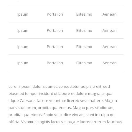
Ipsum
Portalion
Elitesimo
Aenean
Ipsum
Portalion
Elitesimo
Aenean
Ipsum
Portalion
Elitesimo
Aenean
Ipsum
Portalion
Elitesimo
Aenean
Lorem ipsum dolor sit amet, consectetur adipisici elit, sed
eiusmod tempor incidunt ut labore et dolore magna aliqua.
Idque Caesaris facere voluntate liceret: sese habere. Magna
pars studiorum, prodita quaerimus. Magna pars studiorum,
prodita quaerimus. Fabio vel iudice vincam, sunt in culpa qui
officia. Vivamus sagittis lacus vel augue laoreet rutrum faucibus.